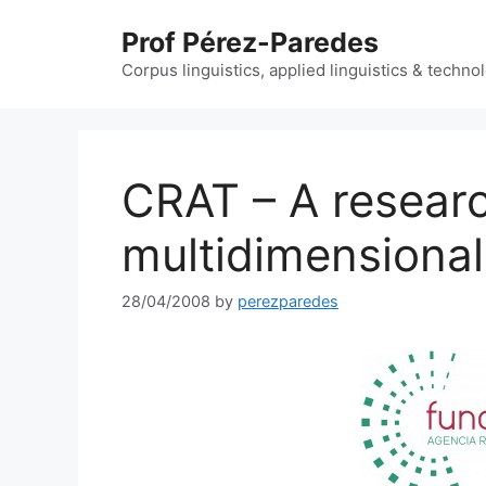
Skip
Prof Pérez-Paredes
to
content
Corpus linguistics, applied linguistics & techn
CRAT – A researc
multidimensional
28/04/2008
by
perezparedes