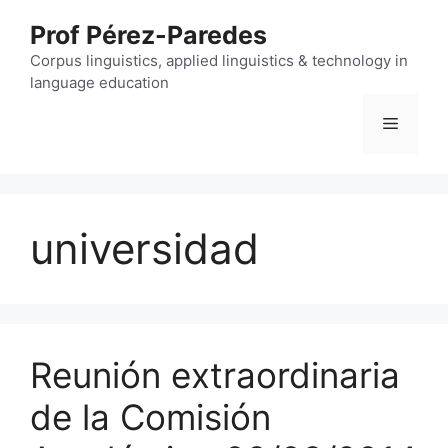
Skip
Prof Pérez-Paredes
to
content
Corpus linguistics, applied linguistics & technology in
language education
Menu
universidad
Reunión extraordinaria
de la Comisión