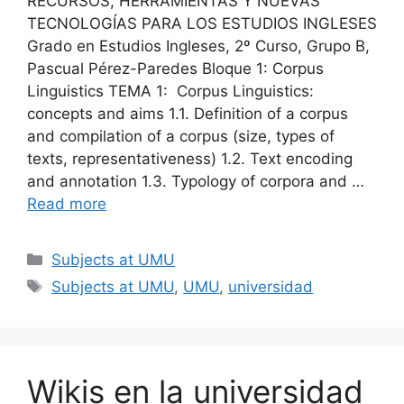
RECURSOS, HERRAMIENTAS Y NUEVAS
TECNOLOGÍAS PARA LOS ESTUDIOS INGLESES
Grado en Estudios Ingleses, 2º Curso, Grupo B,
Pascual Pérez-Paredes Bloque 1: Corpus
Linguistics TEMA 1: Corpus Linguistics:
concepts and aims 1.1. Definition of a corpus
and compilation of a corpus (size, types of
texts, representativeness) 1.2. Text encoding
and annotation 1.3. Typology of corpora and …
Read more
Categories
Subjects at UMU
Tags
Subjects at UMU
,
UMU
,
universidad
Wikis en la universidad