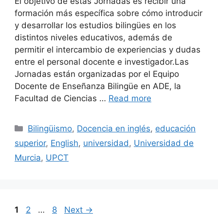
El objetivo de estas Jornadas es recibir una
formación más específica sobre cómo introducir
y desarrollar los estudios bilingües en los
distintos niveles educativos, además de
permitir el intercambio de experiencias y dudas
entre el personal docente e investigador.Las
Jornadas están organizadas por el Equipo
Docente de Enseñanza Bilingüe en ADE, la
Facultad de Ciencias …
Read more
Categories
Bilingüismo
,
Docencia en inglés
,
educación
superior
,
English
,
universidad
,
Universidad de
Murcia
,
UPCT
Page
Page
Page
1
2
…
8
Next
→