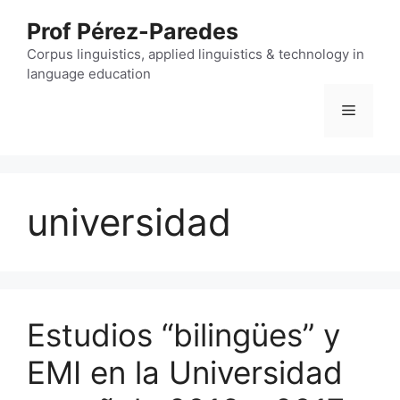
Skip
Prof Pérez-Paredes
to
content
Corpus linguistics, applied linguistics & technology in
language education
Menu
universidad
Estudios “bilingües” y
EMI en la Universidad