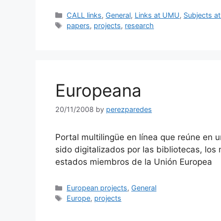
Categories
CALL links
,
General
,
Links at UMU
,
Subjects 
Tags
papers
,
projects
,
research
Europeana
20/11/2008
by
perezparedes
Portal multilingüe en línea que reúne en u
sido digitalizados por las bibliotecas, lo
estados miembros de la Unión Europea
Categories
European projects
,
General
Tags
Europe
,
projects