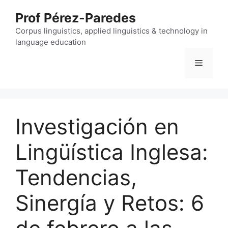
Skip
Prof Pérez-Paredes
to
content
Corpus linguistics, applied linguistics & technology in
language education
Menu
Investigación en
Lingüística Inglesa:
Tendencias,
Sinergía y Retos: 6