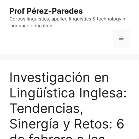
Skip
Prof Pérez-Paredes
to
content
Corpus linguistics, applied linguistics & technology in
language education
Menu
Investigación en
Lingüística Inglesa:
Tendencias,
Sinergía y Retos: 6