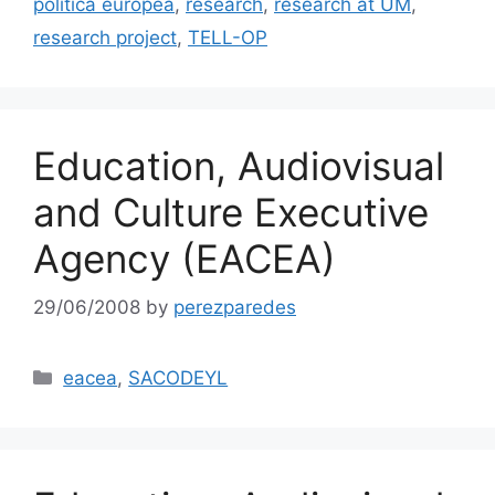
política europea
,
research
,
research at UM
,
research project
,
TELL-OP
Education, Audiovisual
and Culture Executive
Agency (EACEA)
29/06/2008
by
perezparedes
Categories
eacea
,
SACODEYL