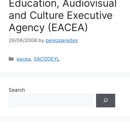
Education, Audiovisual
and Culture Executive
Agency (EACEA)
29/06/2008
by
perezparedes
Categories
eacea
,
SACODEYL
Search