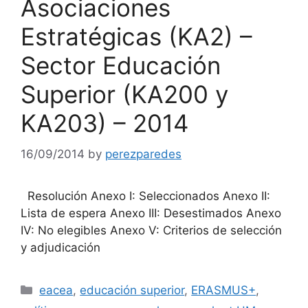
Asociaciones
Estratégicas (KA2) –
Sector Educación
Superior (KA200 y
KA203) – 2014
16/09/2014
by
perezparedes
Resolución Anexo I: Seleccionados Anexo II:
Lista de espera Anexo III: Desestimados Anexo
IV: No elegibles Anexo V: Criterios de selección
y adjudicación
Categories
eacea
,
educación superior
,
ERASMUS+
,