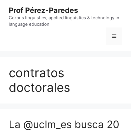
Skip
Prof Pérez-Paredes
to
content
Corpus linguistics, applied linguistics & technology in
language education
Menu
contratos
doctorales
La @uclm_es busca 20