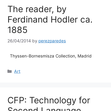
The reader, by
Ferdinand Hodler ca.
1885
26/04/2014
by
perezparedes
Thyssen-Bornesmisza Collection, Madrid
Categories
Art
CFP: Technology for
Second Language