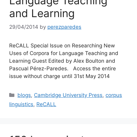
Language Teaching
and Learning
29/04/2014
by
perezparedes
ReCALL Special Issue on Researching New
Uses of Corpora for Language Teaching and
Learning Guest Edited by Alex Boulton and
Pascual Pérez-Paredes. Access the entire
issue without charge until 31st May 2014
Categories
blogs
,
Cambridge University Press
,
corpus
linguistics
,
ReCALL