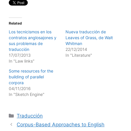
Related
Los tecnicismos en los
Nueva traducción de
contratos anglosajones y
Leaves of Grass, de Walt
sus problemas de
Whitman
traducción
22/12/2014
17/07/2013
In "Literature"
In "Law links"
Some resources for the
building of parallel
corpora
04/11/2016
In "Sketch Engine"
Categories
Traducción
Corpus-Based Approaches to English