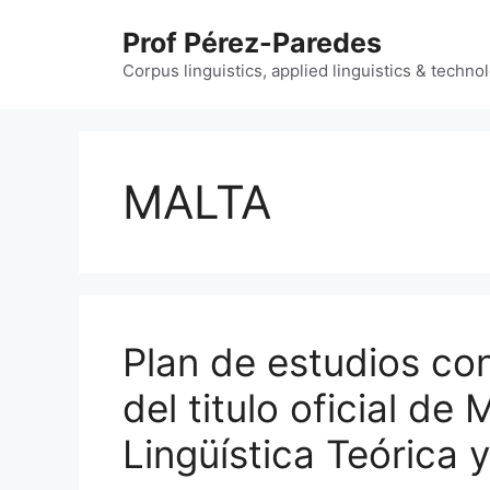
Skip
Prof Pérez-Paredes
to
content
Corpus linguistics, applied linguistics & techn
MALTA
Plan de estudios co
del titulo oficial de
Lingüística Teórica 