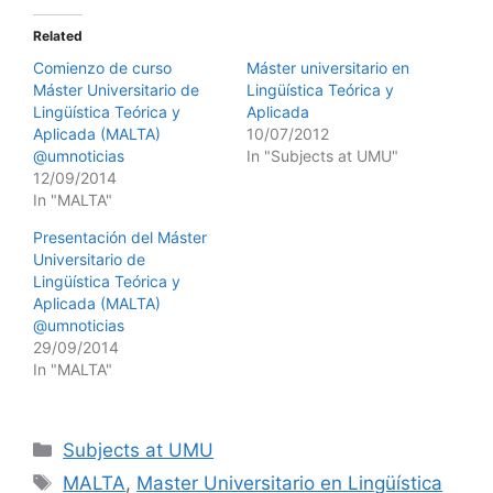
Related
Comienzo de curso
Máster universitario en
Máster Universitario de
Lingüística Teórica y
Lingüística Teórica y
Aplicada
Aplicada (MALTA)
10/07/2012
@umnoticias
In "Subjects at UMU"
12/09/2014
In "MALTA"
Presentación del Máster
Universitario de
Lingüística Teórica y
Aplicada (MALTA)
@umnoticias
29/09/2014
In "MALTA"
Categories
Subjects at UMU
Tags
MALTA
,
Master Universitario en Lingüística