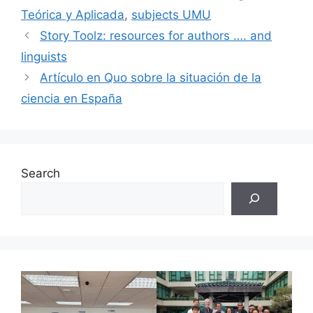
Teórica y Aplicada
,
subjects UMU
Story Toolz: resources for authors …. and
linguists
Artículo en Quo sobre la situación de la
ciencia en España
Search