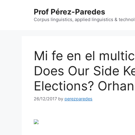
Skip
Prof Pérez-Paredes
to
content
Corpus linguistics, applied linguistics & techn
Mi fe en el multi
Does Our Side K
Elections? Orha
26/12/2017
by
perezparedes