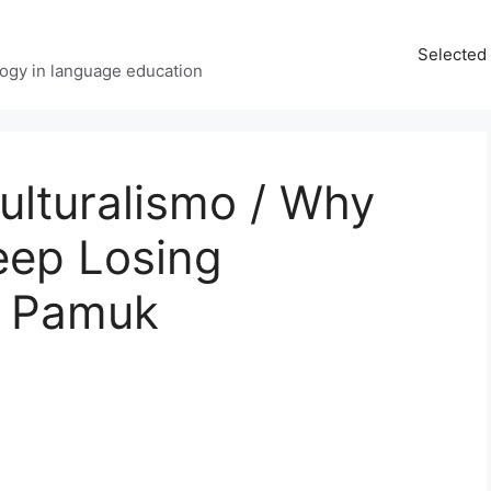
Selected 
ology in language education
culturalismo / Why
eep Losing
n Pamuk