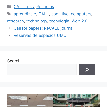
Categories
CALL links
,
Recursos
Tags
aprendizaje
,
CALL
,
cognitive
,
computers
,
research
,
technology
,
tecnología
,
Web 2.0
Call for papers: ReCALL journal
Reservas de espacios UMU
Search