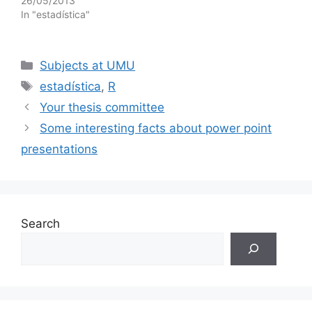
26/05/2013
In "estadística"
Categories
Subjects at UMU
Tags
estadística
,
R
Your thesis committee
Some interesting facts about power point
presentations
Search