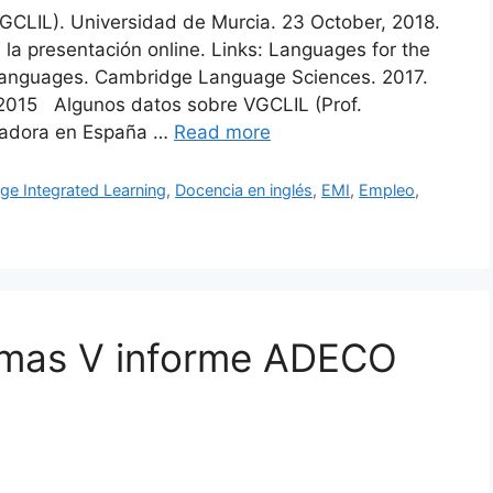
VGCLIL). Universidad de Murcia. 23 October, 2018.
la presentación online. Links: Languages for the
of languages. Cambridge Language Sciences. 2017.
 2015 Algunos datos sobre VGCLIL (Prof.
nadora en España …
Read more
ge Integrated Learning
,
Docencia en inglés
,
EMI
,
Empleo
,
iomas V informe ADECO