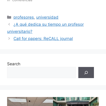
Categories
profesores
,
universidad
¿A qué dedica su tiempo un profesor
universitario?
Call for papers: ReCALL journal
Search