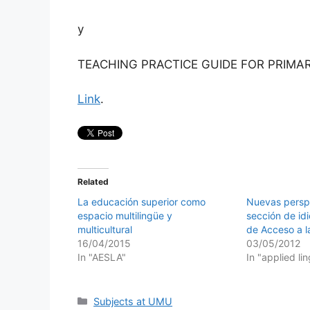
y
TEACHING PRACTICE GUIDE FOR PRIMARY
Link
.
Related
La educación superior como
Nuevas perspe
espacio multilingüe y
sección de id
multicultural
de Acceso a l
16/04/2015
03/05/2012
In "AESLA"
In "applied lin
Categories
Subjects at UMU