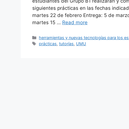
estudiantes del Grupo B1 realizarán y co
siguientes prácticas en las fechas indicad
martes 22 de febrero Entrega: 5 de marzo 
martes 15 …
Read more
Categories
herramientas y nuevas tecnologías para los es
Tags
prácticas
,
tutorías
,
UMU