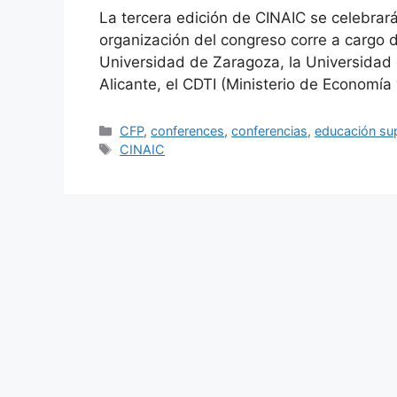
La tercera edición de CINAIC se celebrar
organización del congreso corre a cargo d
Universidad de Zaragoza, la Universidad 
Alicante, el CDTI (Ministerio de Economía
Categories
CFP
,
conferences
,
conferencias
,
educación sup
Tags
CINAIC