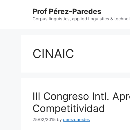
Skip
Prof Pérez-Paredes
to
content
Corpus linguistics, applied linguistics & techn
CINAIC
III Congreso Intl. Ap
Competitividad
25/02/2015
by
perezparedes