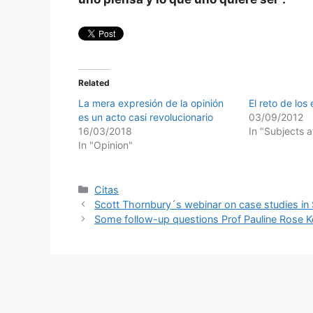
Related
La mera expresión de la opinión
El reto de lo
es un acto casi revolucionario
03/09/2012
16/03/2018
In "Subjects 
In "Opinion"
Categories
Citas
Scott Thornbury´s webinar on case studies in
Some follow-up questions Prof Pauline Rose 