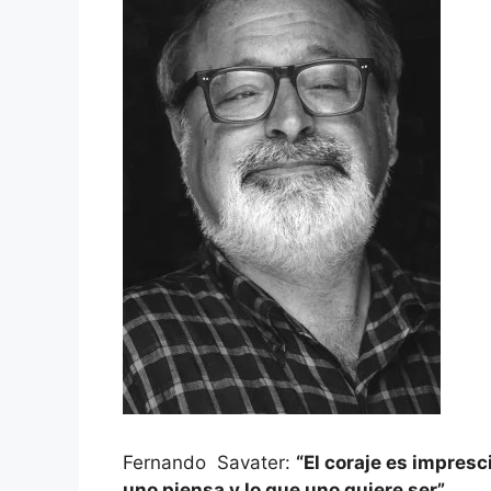
Fernando Savater:
“El coraje es impresc
uno piensa y lo que uno quiere ser”.