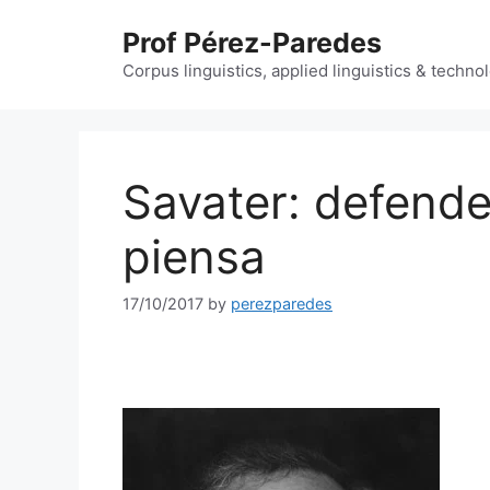
Skip
Prof Pérez-Paredes
to
content
Corpus linguistics, applied linguistics & techn
Savater: defende
piensa
17/10/2017
by
perezparedes