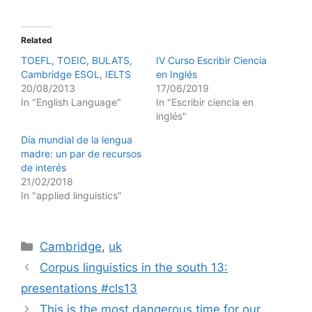
Related
TOEFL, TOEIC, BULATS,
IV Curso Escribir Ciencia
Cambridge ESOL, IELTS
en Inglés
20/08/2013
17/06/2019
In "English Language"
In "Escribir ciencia en
inglés"
Día mundial de la lengua
madre: un par de recursos
de interés
21/02/2018
In "applied linguistics"
Categories
Cambridge
,
uk
Corpus linguistics in the south 13:
presentations #cls13
This is the most dangerous time for our