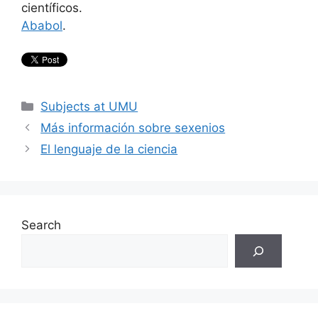
científicos.
Ababol
.
Categories
Subjects at UMU
Más información sobre sexenios
El lenguaje de la ciencia
Search