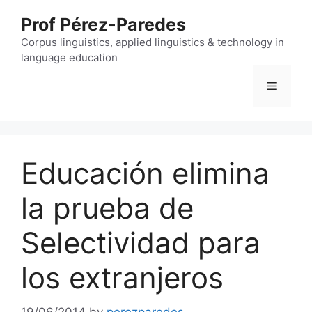
Skip
Prof Pérez-Paredes
to
content
Corpus linguistics, applied linguistics & technology in
language education
Menu
Educación elimina
la prueba de
Selectividad para
los extranjeros
19/06/2014
by
perezparedes