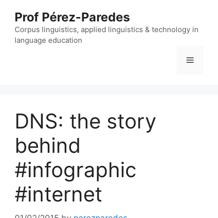
Skip
Prof Pérez-Paredes
to
content
Corpus linguistics, applied linguistics & technology in
language education
Menu
DNS: the story
behind
#infographic
#internet
01/02/2015
by
perezparedes