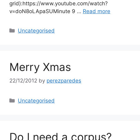
grid):https://www.youtube.com/watch?
v=doN8oLApaSUMinute 9 …
Read more
Categories
Uncategorised
Merry Xmas
22/12/2012
by
perezparedes
Categories
Uncategorised
Do I need a corpus?