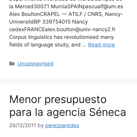
la Merced30071 MurciaSPAINpascualf@um.es
Alex BoultonCRAPEL — ATILF / CNRS, Nancy-
UniversitéBP 339754015 Nancy
cedexFRANCEalex.boulton@univ-nancy2.fr
Corpus linguistics has revolutionised many
fields of language study, and …
Read more
Categories
Uncategorised
Menor presupuesto
para la agencia Séneca
29/12/2011
by
perezparedes