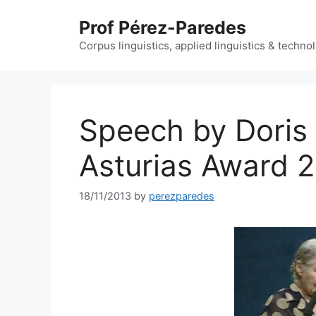
Skip
Prof Pérez-Paredes
to
content
Corpus linguistics, applied linguistics & techn
Speech by Doris 
Asturias Award 
18/11/2013
by
perezparedes