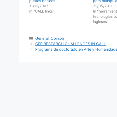
puntos básicos
para manipula
11/12/2007
22/05/2011
In "CALL links"
In "herramien
tecnologías pa
ingleses"
Categories
General
,
Opinion
CFP RESEARCH CHALLENGES IN CALL
Programa de doctorado en Arte y Humanidade