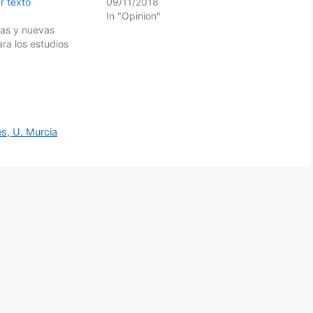
r texto
09/11/2018
In "Opinion"
tas y nuevas
ra los estudios
s, U. Murcia