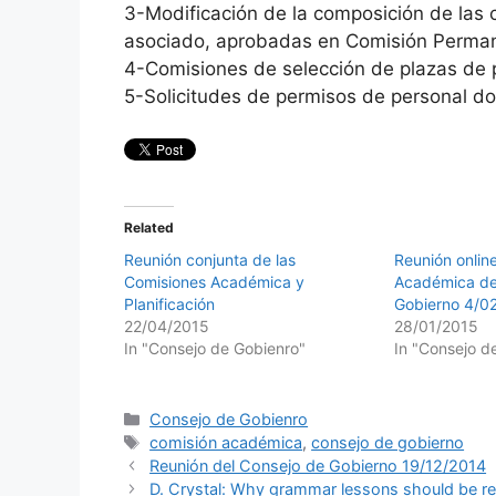
3-Modificación de la composición de las 
asociado, aprobadas en Comisión Perman
4-Comisiones de selección de plazas de 
5-Solicitudes de permisos de personal do
Related
Reunión conjunta de las
Reunión onlin
Comisiones Académica y
Académica de
Planificación
Gobierno 4/0
22/04/2015
28/01/2015
In "Consejo de Gobienro"
In "Consejo d
Categories
Consejo de Gobienro
Tags
comisión académica
,
consejo de gobierno
Reunión del Consejo de Gobierno 19/12/2014
D. Crystal: Why grammar lessons should be r