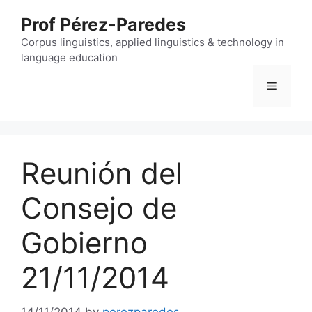
Skip
Prof Pérez-Paredes
to
content
Corpus linguistics, applied linguistics & technology in
language education
Menu
Reunión del
Consejo de
Gobierno
21/11/2014
14/11/2014
by
perezparedes