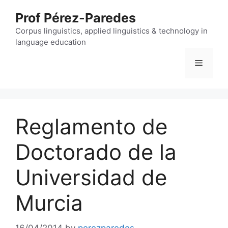
Skip
Prof Pérez-Paredes
to
content
Corpus linguistics, applied linguistics & technology in
language education
Menu
Reglamento de
Doctorado de la
Universidad de
Murcia
16/04/2014
by
perezparedes