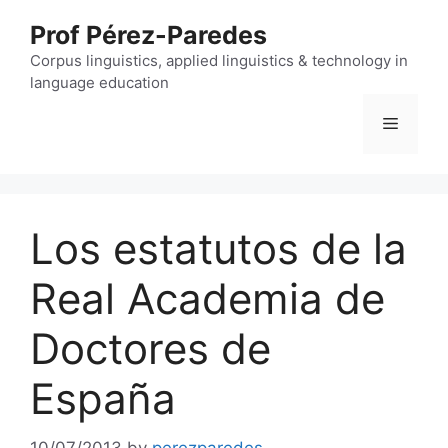
Skip
Prof Pérez-Paredes
to
content
Corpus linguistics, applied linguistics & technology in
language education
Menu
Los estatutos de la
Real Academia de
Doctores de
España
10/07/2013
by
perezparedes