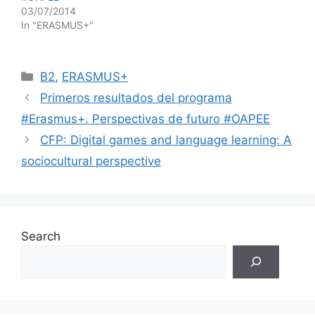
03/07/2014
In "ERASMUS+"
Categories
B2
,
ERASMUS+
Primeros resultados del programa
#Erasmus+. Perspectivas de futuro #OAPEE
CFP: Digital games and language learning: A
sociocultural perspective
Search