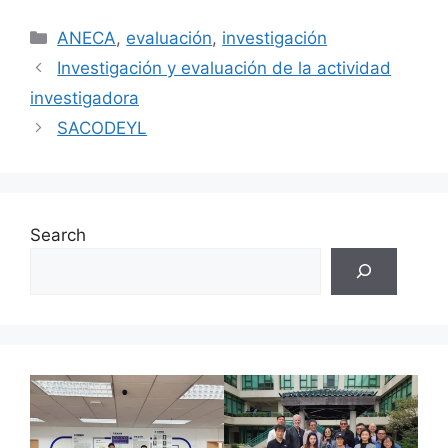
Categories
ANECA
,
evaluación
,
investigación
Investigación y evaluación de la actividad
investigadora
SACODEYL
Search