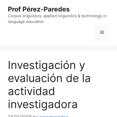
Skip
Prof Pérez-Paredes
to
content
Corpus linguistics, applied linguistics & technology in
language education
Menu
Investigación y
evaluación de la
actividad
investigadora
24/11/2008
by
perezparedes