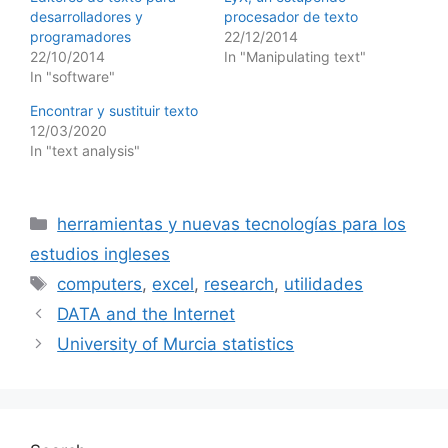
desarrolladores y
procesador de texto
programadores
22/12/2014
22/10/2014
In "Manipulating text"
In "software"
Encontrar y sustituir texto
12/03/2020
In "text analysis"
Categories
herramientas y nuevas tecnologías para los
estudios ingleses
Tags
computers
,
excel
,
research
,
utilidades
DATA and the Internet
University of Murcia statistics