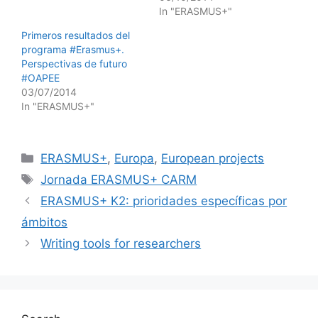
In "ERASMUS+"
Primeros resultados del
programa #Erasmus+.
Perspectivas de futuro
#OAPEE
03/07/2014
In "ERASMUS+"
Categories
ERASMUS+
,
Europa
,
European projects
Tags
Jornada ERASMUS+ CARM
ERASMUS+ K2: prioridades específicas por
ámbitos
Writing tools for researchers