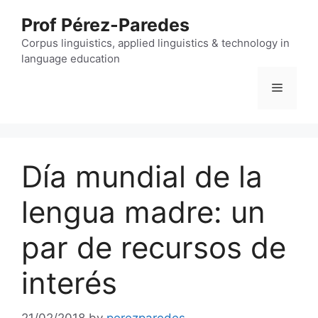
Skip
Prof Pérez-Paredes
to
content
Corpus linguistics, applied linguistics & technology in
language education
Menu
Día mundial de la
lengua madre: un
par de recursos de
interés
21/02/2018
by
perezparedes