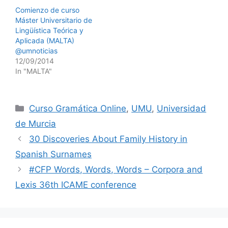
Comienzo de curso
Máster Universitario de
Lingüística Teórica y
Aplicada (MALTA)
@umnoticias
12/09/2014
In "MALTA"
Categories
Curso Gramática Online
,
UMU
,
Universidad
de Murcia
30 Discoveries About Family History in
Spanish Surnames
#CFP Words, Words, Words – Corpora and
Lexis 36th ICAME conference