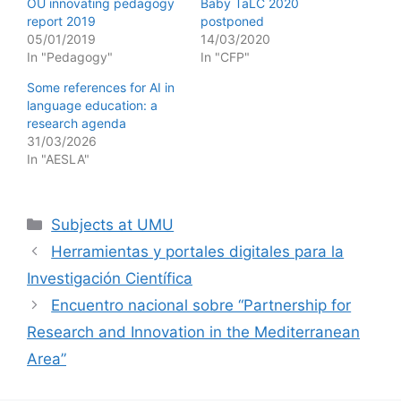
OU innovating pedagogy
Baby TaLC 2020
report 2019
postponed
05/01/2019
14/03/2020
In "Pedagogy"
In "CFP"
Some references for AI in
language education: a
research agenda
31/03/2026
In "AESLA"
Categories
Subjects at UMU
Herramientas y portales digitales para la
Investigación Científica
Encuentro nacional sobre “Partnership for
Research and Innovation in the Mediterranean
Area”