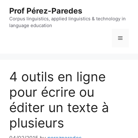
Skip
Prof Pérez-Paredes
to
content
Corpus linguistics, applied linguistics & technology in
language education
Menu
4 outils en ligne
pour écrire ou
éditer un texte à
plusieurs
04/02/2015
by
perezparedes